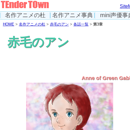
Site
名作アニメの杜
名作アニメ事典
mini声優事
HOME
>
名作アニメの杜
>
赤毛のアン
>
各話一覧
>
第3章
赤毛のアン
Anne of Green Gab