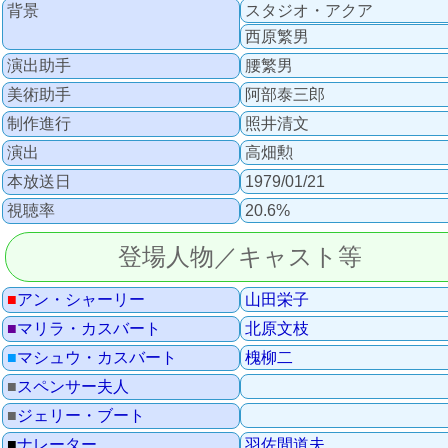
背景
スタジオ・アクア
西原繁男
演出助手
腰繁男
美術助手
阿部泰三郎
制作進行
照井清文
演出
高畑勲
本放送日
1979/01/21
視聴率
20.6%
登場人物／キャスト等
■
アン・シャーリー
山田栄子
■
マリラ・カスバート
北原文枝
■
マシュウ・カスバート
槐柳二
■
スペンサー夫人
■
ジェリー・ブート
■
ナレーター
羽佐間道夫