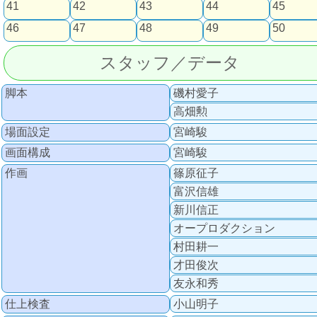
41
42
43
44
45
46
47
48
49
50
スタッフ／データ
脚本
磯村愛子
高畑勲
場面設定
宮崎駿
画面構成
宮崎駿
作画
篠原征子
富沢信雄
新川信正
オープロダクション
村田耕一
才田俊次
友永和秀
仕上検査
小山明子