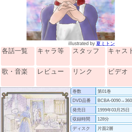
illustrated by
夏ミトン
各話一覧
キャラ等
スタッフ
キャス
歌・音楽
レビュー
リンク
ビデオ
巻数
第01巻
DVD品番
BCBA-0090→360
発売日
1999年03月25日
収録時間
128分
ディスク
片面2層