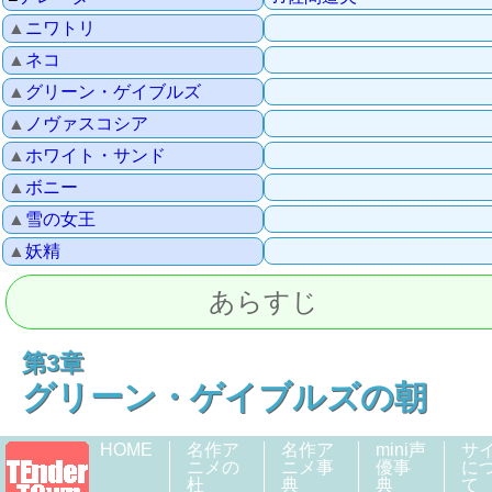
▲
ニワトリ
▲
ネコ
▲
グリーン・ゲイブルズ
▲
ノヴァスコシア
▲
ホワイト・サンド
▲
ボニー
▲
雪の女王
▲
妖精
あらすじ
第3章
グリーン・ゲイブルズの朝
HOME
名作ア
名作ア
mini声
サ
ニメの
ニメ事
優事
に
杜
典
典
て