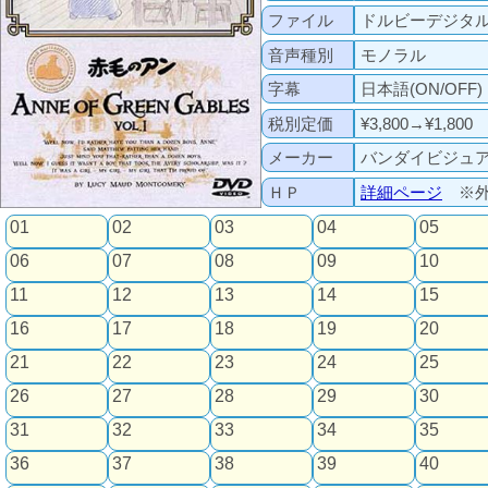
ファイル
ドルビーデジタ
音声種別
モノラル
字幕
日本語(ON/OFF)
税別定価
¥3,800→¥1,800
メーカー
バンダイビジュ
ＨＰ
詳細ページ
※外
01
02
03
04
05
06
07
08
09
10
11
12
13
14
15
16
17
18
19
20
21
22
23
24
25
26
27
28
29
30
31
32
33
34
35
36
37
38
39
40