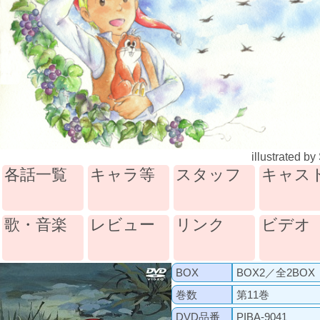
illustrated by
各話一覧
キャラ等
スタッフ
キャス
歌・音楽
レビュー
リンク
ビデオ
BOX
BOX2／全2BOX
巻数
第11巻
DVD品番
PIBA-9041