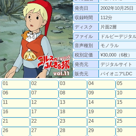
発売日
2002年10月25日
収録時間
112分
ディスク
片面2層
ファイル
ドルビーデジタ
音声種別
モノラル
税別定価
¥30,000（6枚）
発売元
デジタルサイト
販売元
パイオニアLDC
01
02
03
04
05
06
07
08
09
10
11
12
13
14
15
16
17
18
19
20
21
22
23
24
25
26
27
28
29
30