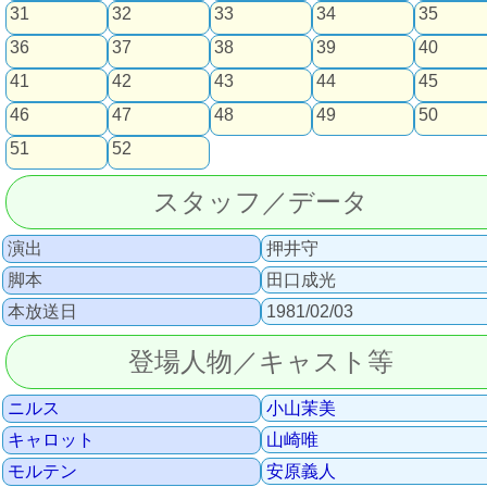
31
32
33
34
35
36
37
38
39
40
41
42
43
44
45
46
47
48
49
50
51
52
スタッフ／データ
演出
押井守
脚本
田口成光
本放送日
1981/02/03
登場人物／キャスト等
ニルス
小山茉美
キャロット
山崎唯
モルテン
安原義人