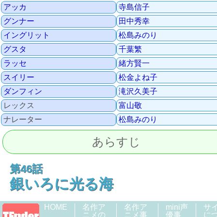
アッカ
寺島信子
グンナー
田中秀幸
イングリット
松島みのり
グスタ
千葉繁
ラッセ
緒方賢一
スイリー
松金よね子
ダンフィン
滝沢久美子
レックス
富山敬
ナレーター
松島みのり
あらすじ
第46話
銀いろに光る海
HOME
名作ア
名作ア
mini声
サ
ニメの
ニメ事
優事
に