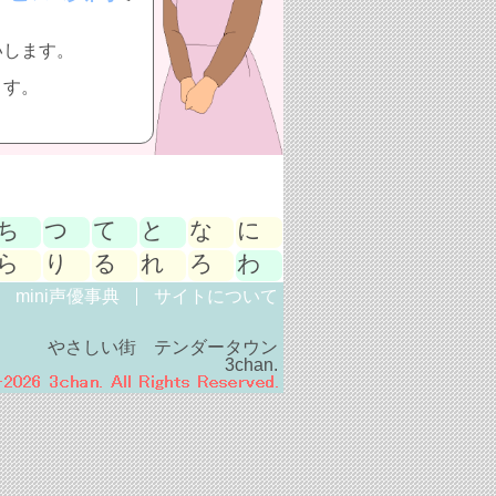
いします。
ます。
ち
つ
て
と
な
に
ら
り
る
れ
ろ
わ
mini声優事典
サイトについて
やさしい街 テンダータウン
3chan.