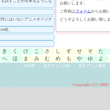
とも話すことが出来るようにな
お願いします。
。
ご寄稿は
フォーム
からお願
原作にはいないアニメオリジナ
どうぞよろしくお願い致し
cm程。
き
く
け
こ
さ
し
す
せ
そ
た
へ
ほ
ま
み
む
め
も
や
ゆ
よ
HOME
名作アニメの杜
名作アニメ事典