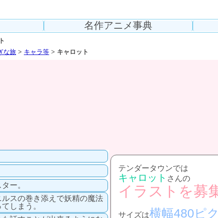
名作アニメ事典
ト
ぎな旅
>
キャラ等
>
キャロット
テンダータウンでは
キャロット
さんの
スター。
イラストを募
ニルスの巻き添えで妖精の魔法
ってしまう。
横幅480ピ
サイズは