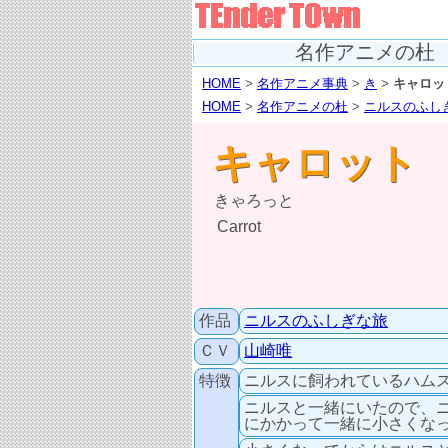
名作アニメの杜
HOME
>
名作アニメ事典
>
き
>
キャロッ
HOME
>
名作アニメの杜
>
ニルスのふし
キャロット
きゃろっと
Carrot
作品
ニルスのふしぎな旅
ＣＶ
山崎唯
特徴
ニルスに飼われているハム
ニルスと一緒にいたので、
にかかって一緒に小さくな