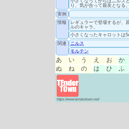
小さくなってからはニルス
り、気が合って親友となる
実例
情報
レギュラーで登場するが、
ルのキャラ。
小さくなったキャロットは5
関連
ニルス
モルテン
あ
い
う
え
お
か
ぬ
ね
の
は
ひ
ふ
https://www.tendertown.net/