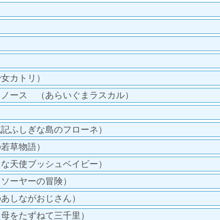
）
）
少女カトリ）
・ノース （あらいぐまラスカル）
流記ふしぎな島のフローネ）
の若草物語）
さな天使ブッシュベイビー）
・ソーヤーの冒険）
のあしながおじさん）
（母をたずねて三千里）