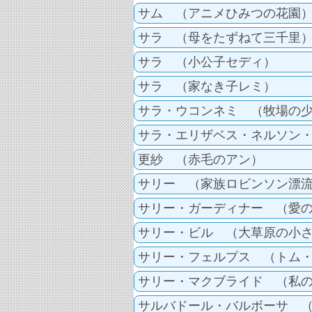
サム （アニメひみつの花園
サラ （母をたずねて三千里
サラ （小公子セディ）
サラ （家なき子レミ）
サラ・ウコンネミ （牧場の
サラ・エリザベス・ネルソン
更紗 （赤毛のアン）
サリー （家族ロビンソン漂
サリー・ガーディナー （愛
サリー・ビル （大草原の小
サリー・フェルプス （トム
サリー・マクブライド （私
サルバドール・バルボーサ 