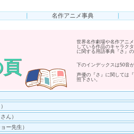
名作アニメ事典
世界名作劇場や名作アニメ
している作品のキャラクタ
に関する用語事典『さ』の
の頁
下のインデックスは50音
声優の『さ』に関しては『
照下さい。
）
リ）
じさん）
ジョー先生）