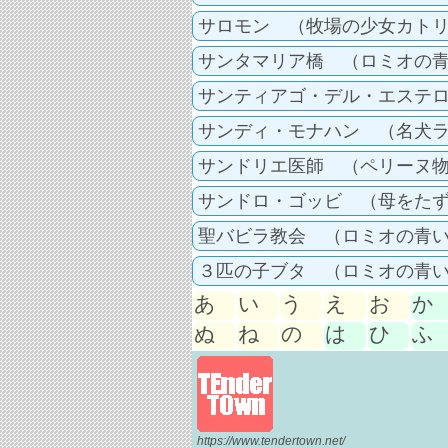
サロモン （牧場の少女カト
サンタマリア橋 （ロミオの
サンティアゴ・デル・エステ
サンディ・モナハン （名犬
サンドリエ医師 （ペリーヌ
サンドロ・ゴッビ （母をた
聖バビラ教会 （ロミオの青
３匹の子ブタ （ロミオの青
あ
い
う
え
お
か
ぬ
ね
の
は
ひ
ふ
https://www.tendertown.net/