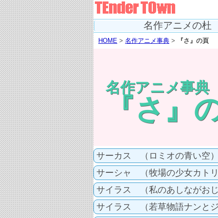
名作アニメの杜
HOME
>
名作アニメ事典
>
『さ』の頁
名作アニメ事典
『さ』
サーカス （ロミオの青い空
サーシャ （牧場の少女カト
サイラス （私のあしながお
サイラス （若草物語ナンと