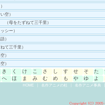
リ）
青い空）
ロ （母をたずねて三千里）
ラッシー）
物語）
ずねて三千里）
い空）
い空）
き
く
け
こ
さ
し
す
せ
そ
た
へ
ほ
ま
み
む
め
も
や
ゆ
よ
HOME
名作アニメの杜
名作アニメ事典