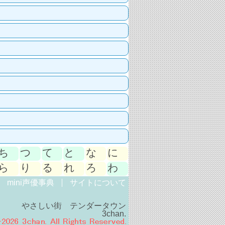
ち
つ
て
と
な
に
ら
り
る
れ
ろ
わ
mini声優事典
サイトについて
やさしい街 テンダータウン
3chan.