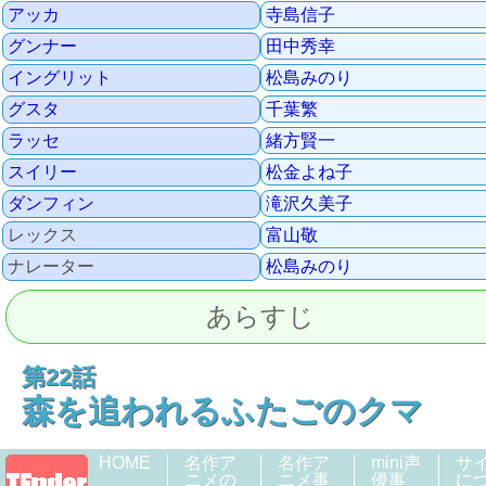
アッカ
寺島信子
グンナー
田中秀幸
イングリット
松島みのり
グスタ
千葉繁
ラッセ
緒方賢一
スイリー
松金よね子
ダンフィン
滝沢久美子
レックス
富山敬
ナレーター
松島みのり
あらすじ
第22話
森を追われるふたごのクマ
HOME
名作ア
名作ア
mini声
サ
ニメの
ニメ事
優事
に