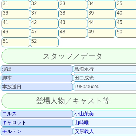
31
32
33
34
35
36
37
38
39
40
41
42
43
44
45
46
47
48
49
50
51
52
スタッフ／データ
演出
鳥海永行
脚本
田口成光
本放送日
1980/06/24
登場人物／キャスト等
ニルス
小山茉美
キャロット
山崎唯
モルテン
安原義人