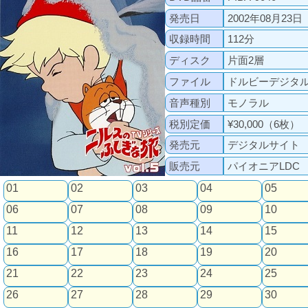
発売日
2002年08月23日
収録時間
112分
ディスク
片面2層
ファイル
ドルビーデジタ
音声種別
モノラル
税別定価
¥30,000（6枚）
発売元
デジタルサイト
販売元
パイオニアLDC
01
02
03
04
05
06
07
08
09
10
11
12
13
14
15
16
17
18
19
20
21
22
23
24
25
26
27
28
29
30