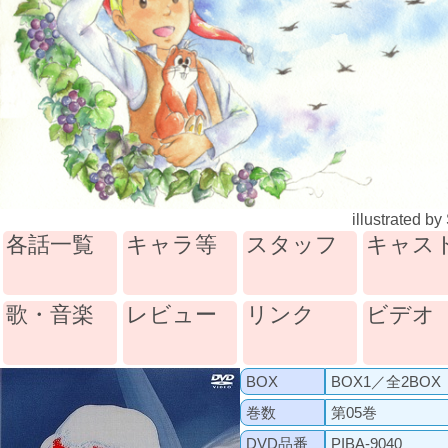
illustrated by
各話一覧
キャラ等
スタッフ
キャス
歌・音楽
レビュー
リンク
ビデオ
BOX
BOX1／全2BOX
巻数
第05巻
DVD品番
PIBA-9040