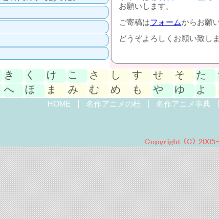
お願いします。
ご寄稿は
フォーム
からお願
どうぞよろしくお願い致し
き
く
け
こ
さ
し
す
せ
そ
た
へ
ほ
ま
み
む
め
も
や
ゆ
よ
HOME
名作アニメの杜
名作アニメ事典