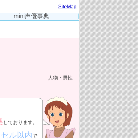
SiteMap
mini声優事典
人物・男性
集
しております。
クセル以内
で