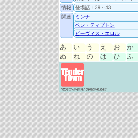
情報
登場話：39～43
関連
ミンナ
ベン・ティプトン
ビーヴィス・エロル
あ
い
う
え
お
か
ぬ
ね
の
は
ひ
ふ
https://www.tendertown.net/