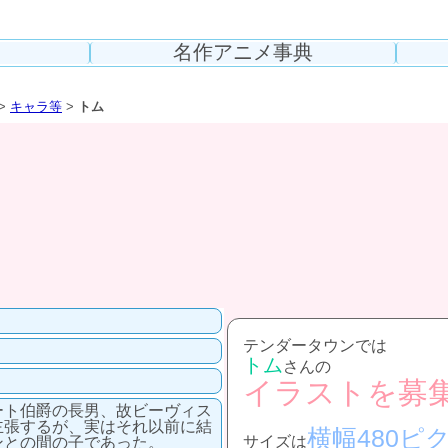
名作アニメ事典
>
キャラ等
>
トム
テンダータウンでは
トム
さんの
イラストを募
ート伯爵の長男、故ビーヴィス
主張するが、実はそれ以前に結
横幅480ピ
サイズは
ンとの間の子であった。