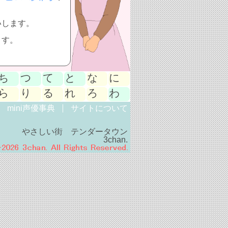
いします。
ます。
ち
つ
て
と
な
に
ら
り
る
れ
ろ
わ
mini声優事典
サイトについて
やさしい街 テンダータウン
3chan.