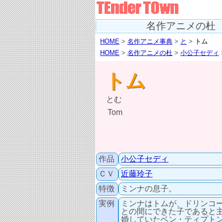
名作アニメの杜
HOME
>
名作アニメ事典
>
と
>
トム
HOME
>
名作アニメの杜
>
小公子セディ
トム
とむ
Tom
作品
小公子セディ
ＣＶ
近藤玲子
特徴
ミンナの息子。
実例
ミンナはトムが、ドリンコ
との間にできた子であると
婚していたベン・ティプト