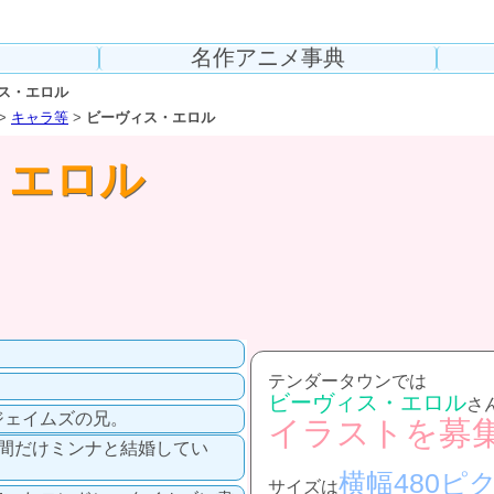
名作アニメ事典
ス・エロル
>
キャラ等
>
ビーヴィス・エロル
・エロル
テンダータウンでは
ビーヴィス・エロル
さ
ジェイムズの兄。
イラストを募
年間だけミンナと結婚してい
横幅480ピ
サイズは