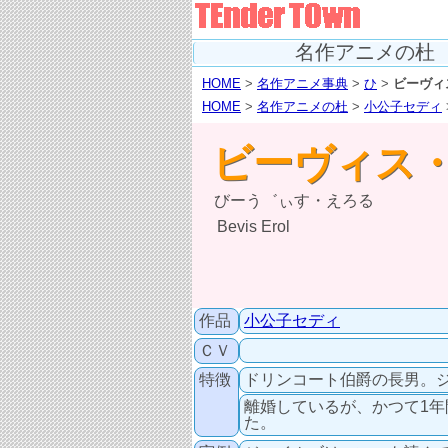
名作アニメの杜
HOME
>
名作アニメ事典
>
ひ
>
ビーヴィ
HOME
>
名作アニメの杜
>
小公子セディ
ビーヴィス
びーう゛ぃす・えろる
Bevis Erol
作品
小公子セディ
ＣＶ
特徴
ドリンコート伯爵の長男。
離婚しているが、かつて1
た。