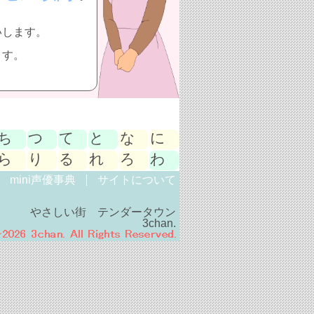
いします。
ます。
ち
つ
て
と
な
に
ら
り
る
れ
ろ
わ
mini声優事典
サイトについて
やさしい街 テンダータウン
3chan.