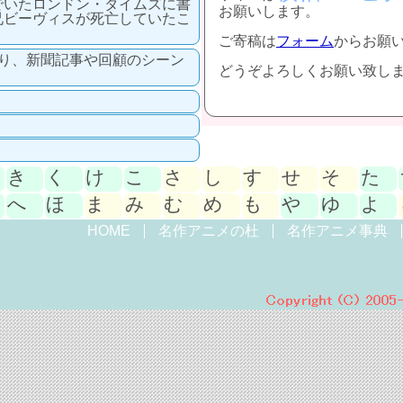
でいたロンドン・タイムズに書
お願いします。
兄ビーヴィスが死亡していたこ
ご寄稿は
フォーム
からお願
おり、新聞記事や回顧のシーン
どうぞよろしくお願い致し
き
く
け
こ
さ
し
す
せ
そ
た
へ
ほ
ま
み
む
め
も
や
ゆ
よ
HOME
名作アニメの杜
名作アニメ事典