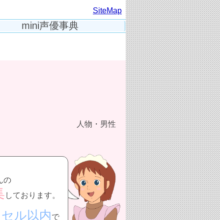
SiteMap
mini声優事典
人物・男性
んの
集
しております。
クセル以内
で