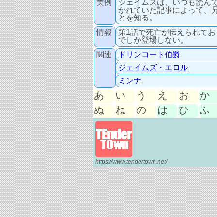
実例
ジェイムズは、いつも読ん
かれていた記事によって、
とを知る。
情報
第1話で死亡が伝えられて
でしか登場しない。
関連
ドリンコート伯爵
ジェイムズ・エロル
ミンナ
あ
い
う
え
お
か
ぬ
ね
の
は
ひ
ふ
https://www.tendertown.net/