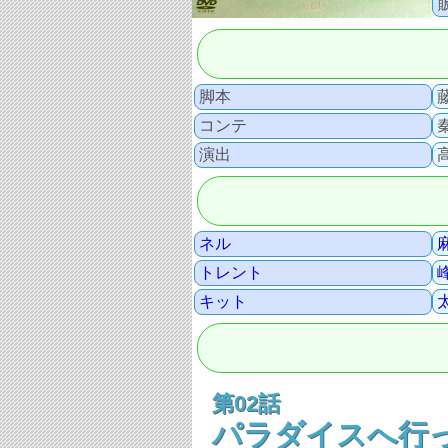
脚本
コンテ
演出
ネル
トレント
キット
第02話
パラダイスへ行