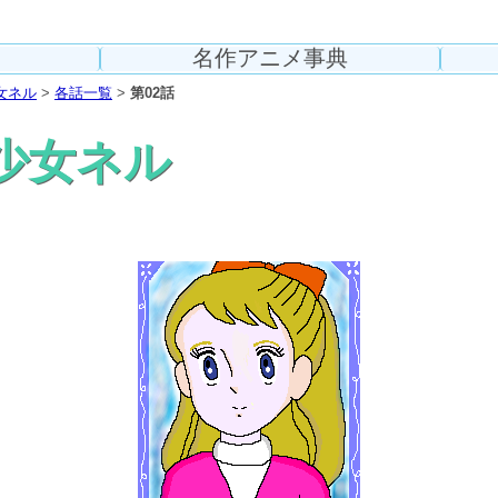
名作アニメ事典
女ネル
>
各話一覧
>
第02話
少女ネル