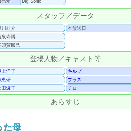
販売元
Digi Sonic
スタッフ／データ
藤川桂介
本放送日
秦泉寺博
高須賀勝己
登場人物／キャスト等
麻上洋子
キルプ
峰恵研
ブラス
太田淑子
チロ
あらすじ
った母