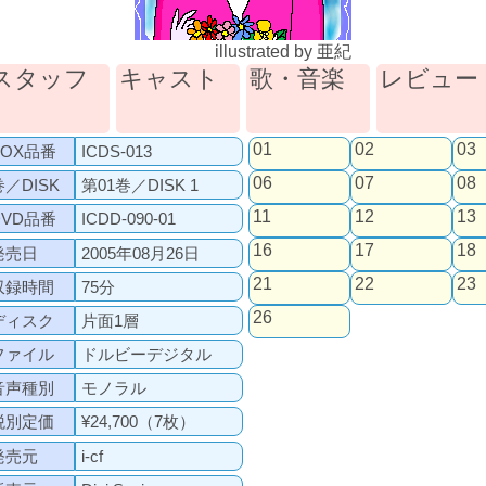
illustrated by 亜紀
スタッフ
キャスト
歌・音楽
レビュー
01
02
03
BOX品番
ICDS-013
06
07
08
巻／DISK
第01巻／DISK 1
11
12
13
DVD品番
ICDD-090-01
16
17
18
発売日
2005年08月26日
21
22
23
収録時間
75分
26
ディスク
片面1層
ファイル
ドルビーデジタル
音声種別
モノラル
税別定価
¥24,700（7枚）
発売元
i-cf