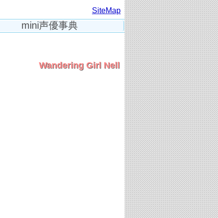
SiteMap
mini声優事典
Wandering Girl Nell