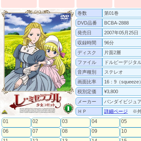
巻数
第01巻
DVD品番
BCBA-2888
発売日
2007年05月25日
収録時間
96分
ディスク
片面2層
ファイル
ドルビーデジタ
音声種別
ステレオ
画面比率
16：9（squeeze
税別定価
¥3,800
メーカー
バンダイビジュ
ＨＰ
詳細ページ
※外
01
02
03
04
05
06
07
08
09
10
11
12
13
14
15