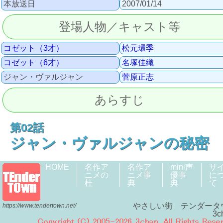
本放送日
2007/01/14
登場人物／キャスト等
コゼット（3才）
松元環季
コゼット（6才）
名塚佳織
ジャン・ヴァルジャン
菅原正志
あらすじ
第02話
ジャン・ヴァルジャンの秘密
HOME
名作ア
名作ア
mini声
サ
ニメの
ニメ事
優事
に
杜
典
典
て
やさしい街 テンダータ
https://www.tendertown.net/
3c