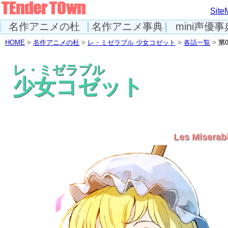
Site
名作アニメの杜
名作アニメ事典
mini声優事
HOME
>
名作アニメの杜
>
レ・ミゼラブル 少女コゼット
>
各話一覧
>
第
レ・ミゼラブル
少女コゼット
Les Miserab