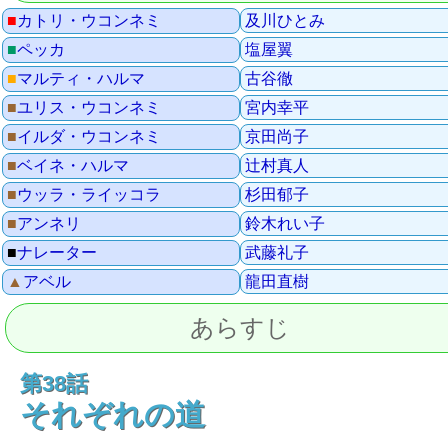
■
カトリ・ウコンネミ
及川ひとみ
■
ペッカ
塩屋翼
■
マルティ・ハルマ
古谷徹
■
ユリス・ウコンネミ
宮内幸平
■
イルダ・ウコンネミ
京田尚子
■
ベイネ・ハルマ
辻村真人
■
ウッラ・ライッコラ
杉田郁子
■
アンネリ
鈴木れい子
■
ナレーター
武藤礼子
▲
アベル
龍田直樹
あらすじ
第38話
それぞれの道