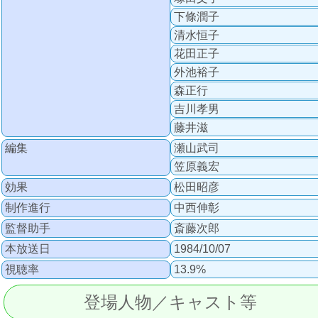
下條潤子
清水恒子
花田正子
外池裕子
森正行
吉川孝男
藤井滋
編集
瀬山武司
笠原義宏
効果
松田昭彦
制作進行
中西伸彰
監督助手
斎藤次郎
本放送日
1984/10/07
視聴率
13.9%
登場人物／キャスト等