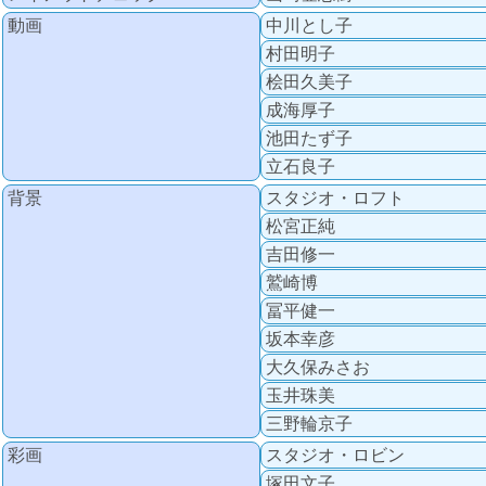
動画
中川とし子
村田明子
桧田久美子
成海厚子
池田たず子
立石良子
背景
スタジオ・ロフト
松宮正純
吉田修一
鷲崎博
冨平健一
坂本幸彦
大久保みさお
玉井珠美
三野輪京子
彩画
スタジオ・ロビン
塚田文子