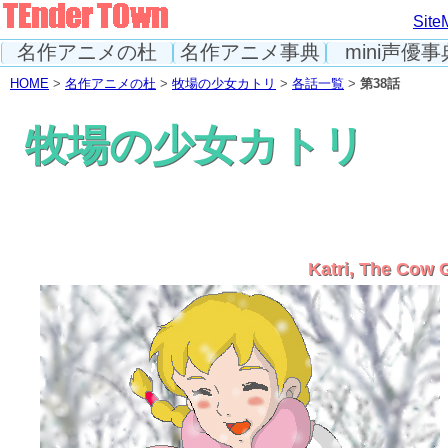
Site
名作アニメの杜
名作アニメ事典
mini声優事
HOME
>
名作アニメの杜
>
牧場の少女カトリ
>
各話一覧
>
第38話
牧場の少女カトリ
Katri, The Cow G