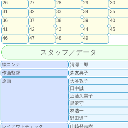
26
27
28
29
30
31
32
33
34
35
36
37
38
39
40
41
42
43
44
45
46
47
48
49
スタッフ／データ
絵コンテ
清瀬二郎
作画監督
森友典子
原画
大谷敦子
田中誠
近藤久美子
黒沢守
林浩一
野田道子
レイアウトチェック
山崎登志樹