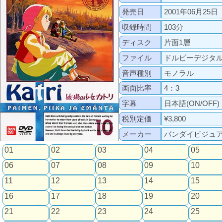
発売日
2001年06月25日
収録時間
103分
ディスク
片面1層
ファイル
ドルビーデジタ
音声種別
モノラル
画面比率
4：3
字幕
日本語(ON/OFF)
税別定価
¥3,800
メーカー
バンダイビジュ
01
02
03
04
05
06
07
08
09
10
11
12
13
14
15
16
17
18
19
20
21
22
23
24
25