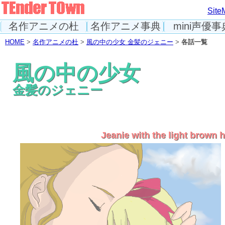
Site
名作アニメの杜
名作アニメ事典
mini声優事
HOME
>
名作アニメの杜
>
風の中の少女 金髪のジェニー
>
各話一覧
風の中の少女
金髪のジェニー
Jeanie with the light brown h