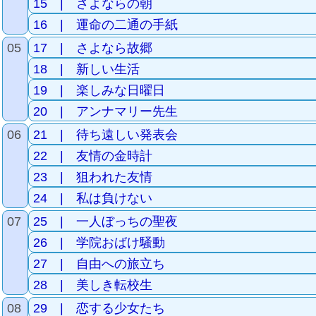
15 | さよならの朝
16 | 運命の二通の手紙
05
17 | さよなら故郷
18 | 新しい生活
19 | 楽しみな日曜日
20 | アンナマリー先生
06
21 | 待ち遠しい発表会
22 | 友情の金時計
23 | 狙われた友情
24 | 私は負けない
07
25 | 一人ぼっちの聖夜
26 | 学院おばけ騒動
27 | 自由への旅立ち
28 | 美しき転校生
08
29 | 恋する少女たち