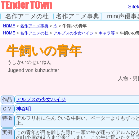
Site
名作アニメの杜
名作アニメ事典
mini声優事
HOME
>
名作アニメ事典
>
う
>
牛飼いの青年
HOME
>
名作アニメの杜
>
アルプスの少女ハイジ
>
キャラ等
>
牛飼いの
牛飼いの青年
うしかいのせいねん
Jugend von kuhzuchter
人物・男
作品
アルプスの少女ハイジ
ＣＶ
神谷明
特徴
デルフリ村に住んでいる牛飼い。ペーターよりもずっ
上。
実例
この青年が目を離した隙に一頭の牛が迷ってアルムお
の山小屋のほうまで来てしまい、この牛に驚いたクラ