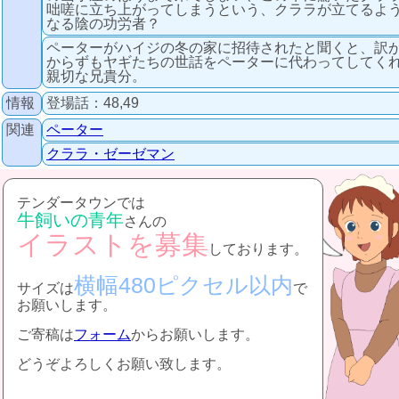
咄嗟に立ち上がってしまうという、クララが立てるよ
なる陰の功労者？
ペーターがハイジの冬の家に招待されたと聞くと、訳
からずもヤギたちの世話をペーターに代わってしてく
親切な兄貴分。
情報
登場話：48,49
関連
ペーター
クララ・ゼーゼマン
テンダータウンでは
牛飼いの青年
さんの
イラストを募集
しております。
横幅480ピクセル以内
サイズは
で
お願いします。
ご寄稿は
フォーム
からお願いします。
どうぞよろしくお願い致します。