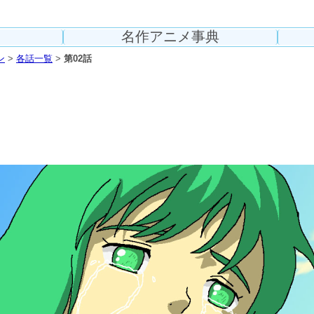
名作アニメ事典
ン
>
各話一覧
>
第02話