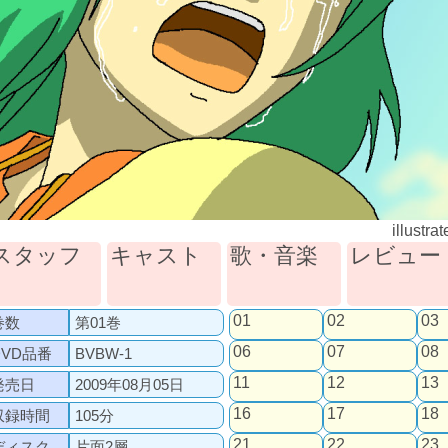
illustra
スタッフ
キャスト
歌・音楽
レビュー
01
02
03
巻数
第01巻
06
07
08
DVD品番
BVBW-1
11
12
13
発売日
2009年08月05日
16
17
18
収録時間
105分
21
22
23
ディスク
片面2層