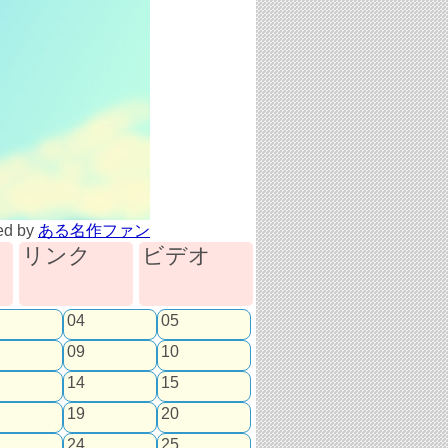
ted by
ある名作ファン
リンク
ビデオ
04
05
09
10
14
15
19
20
24
25