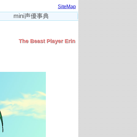
SiteMap
mini声優事典
The Beast Player Erin