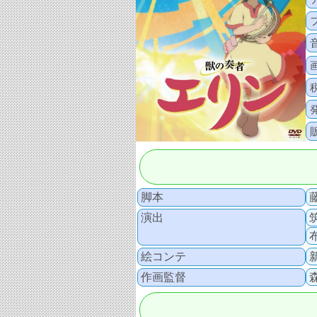
脚本
演出
絵コンテ
作画監督