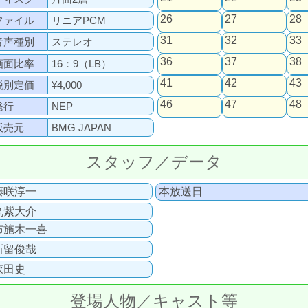
26
27
28
ファイル
リニアPCM
31
32
33
音声種別
ステレオ
36
37
38
画面比率
16：9（LB）
41
42
43
税別定価
¥4,000
46
47
48
発行
NEP
販売元
BMG JAPAN
スタッフ／データ
藤咲淳一
本放送日
筑紫大介
布施木一喜
新留俊哉
森田史
登場人物／キャスト等