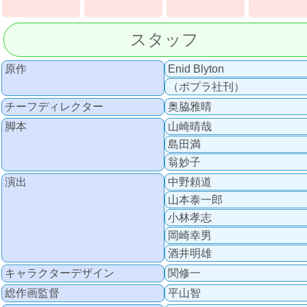
スタッフ
原作
Enid Blyton
（ポプラ社刊）
チーフディレクター
奥脇雅晴
脚本
山崎晴哉
島田満
翁妙子
演出
中野頼道
山本泰一郎
小林孝志
岡崎幸男
酒井明雄
キャラクターデザイン
関修一
総作画監督
平山智