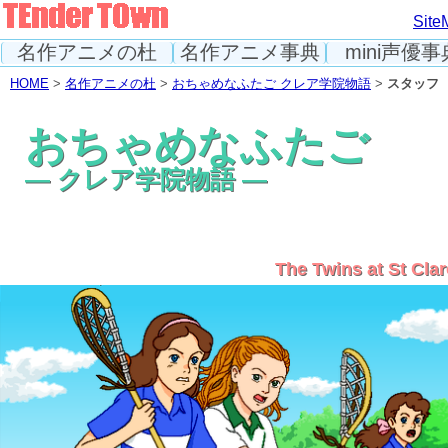
Site
名作アニメの杜
名作アニメ事典
mini声優事
HOME
>
名作アニメの杜
>
おちゃめなふたご クレア学院物語
>
スタッフ
おちゃめなふたご
― クレア学院物語 ―
The Twins at St Clar