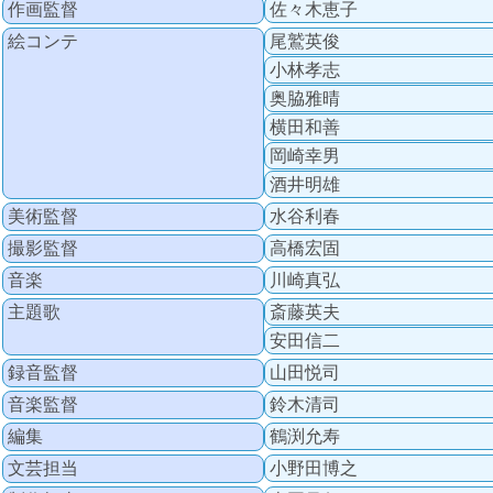
作画監督
佐々木恵子
絵コンテ
尾鷲英俊
小林孝志
奥脇雅晴
横田和善
岡崎幸男
酒井明雄
美術監督
水谷利春
撮影監督
高橋宏固
音楽
川崎真弘
主題歌
斎藤英夫
安田信二
録音監督
山田悦司
音楽監督
鈴木清司
編集
鶴渕允寿
文芸担当
小野田博之