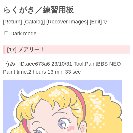
らくがき／練習用板
[
Return
]
[
Catalog
]
[
Recover Images
]
[
Edit
]
▽
Dark mode
[17] メアリー！
うみ
ID:aee673a6
23/10/31
Tool:PaintBBS NEO
Paint time:2 hours 13 min 33 sec