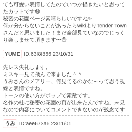
ても可愛い表情してたのでいつか描きたいと思って
たカットです😄
秘密の花園ページ素晴らしいですね✨
何か分からないことがあったらwikiよりTender Town
さんだと思いました！まだ全部見ていなのでじっく
り楽しませて頂きます〜😄
YUME
ID:63f8f866
23/10/31
先レス失礼します。
ミスキー見て飛んで来ました＾＾
うみさんのメアリー、何見てるのかな～って思う視
線と表情ですね。
トーンの使い方がポップで素敵です。
名作の杜に秘密の花園の頁が出来たんですね。未見
なので内容についてコメントできないのが残念です
うみ
ID:aee673a6
23/11/01