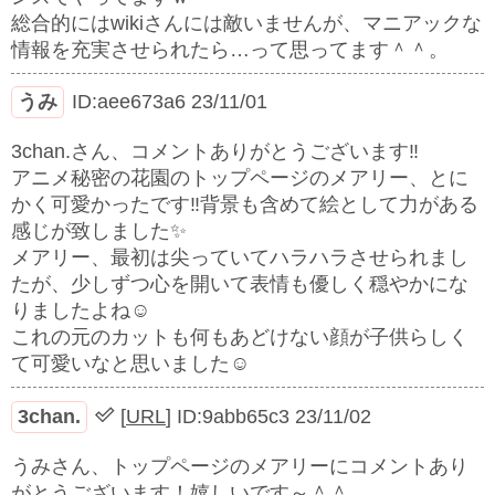
総合的にはwikiさんには敵いませんが、マニアックな
情報を充実させられたら…って思ってます＾＾。
うみ
ID:aee673a6
23/11/01
3chan.さん、コメントありがとうございます‼︎
アニメ秘密の花園のトップページのメアリー、とに
かく可愛かったです‼︎背景も含めて絵として力がある
感じが致しました✨
メアリー、最初は尖っていてハラハラさせられまし
たが、少しずつ心を開いて表情も優しく穏やかにな
りましたよね☺️
これの元のカットも何もあどけない顔が子供らしく
て可愛いなと思いました☺️
3chan.
[
URL
]
ID:9abb65c3
23/11/02
うみさん、トップページのメアリーにコメントあり
がとうございます！嬉しいです～＾＾。