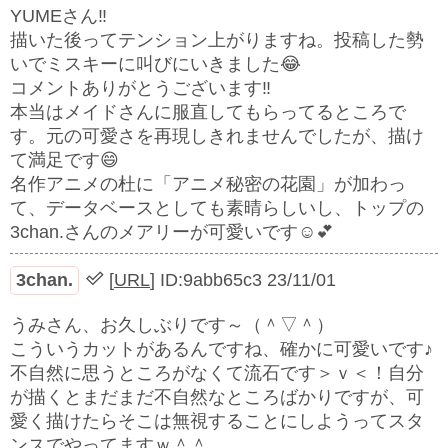
YUMEさん‼︎
描いた後ってテンション上がりますね。投稿した勢
いでミスキーに叫びにいきました😂
コメントありがとうございます‼︎
本当はメイドさんに服直してもらってるところで
す。元の可愛さを再現しきれませんでしたが、描け
て満足です😄
名作アニメの杜に「アニメ秘密の花園」が加わっ
て、データベースとしても素晴らしいし、トップの
3chan.さんのメアリーが可愛いです☺️💕
3chan.
[
URL
]
ID:9abb65c3
23/11/01
うみさん、お久しぶりです～（＾▽＾）
こういうカットがあるんですね、確かに可愛いです♪
不自然に思うところがなくて流石です＞ｖ＜！自分
が描くとまだまだ不自然なところばかりですが、可
愛く描けたらそこは無視することにしようってスタ
ンスでやってますｗ＾＾ゞ