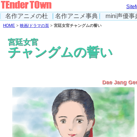
Site
名作アニメの杜
名作アニメ事典
mini声優事
HOME
>
映画/ドラマの頁
>
宮廷女官チャングムの誓い
宮廷女官
チャングムの誓い
Dae Jang G