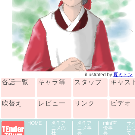
illustrated by
夏ミトン
各話一覧
キャラ等
スタッフ
キャス
吹替え
レビュー
リンク
ビデオ
HOME
名作ア
名作ア
mini声
サ
ニメの
ニメ事
優事
に
杜
典
典
て