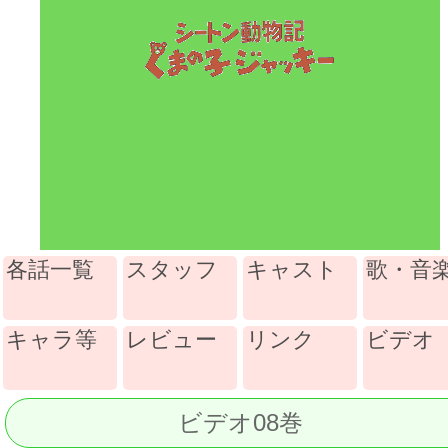
各話一覧
スタッフ
キャスト
歌・音
キャラ等
レビュー
リンク
ビデオ
ビデオ08巻