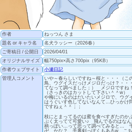
作者
ねっつん さま
題名 or キャラ名
名犬ラッシー（2026春）
ご寄稿日 / 公開日
2026/04/01
オリジナルサイズ
幅750pix×高さ700pix（95KB）
作者ウェブサイト
小瀬日記
管理人コメント
いや～春らしいですね～桜と・・・（こ
鳥、ウグイスだっけメジロだっけ？・・
てなって調べました；） メジロですね
（さっきのはカットして下さい＾＾w）
や梅にいるのはだいたいメジロで、ウグ
はうぐいす色してないなんて…ひっかけ
ですねぇ＾＾；；
枝にとまってるのは蜜を食べすぎたのか
ぷく太ってて可愛い♪ 飛んでるのはなん
柄っぽい…って思って調べてみると… 
卍 かな？ 手裏剣っぽくもあるw こ