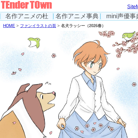
Site
名作アニメの杜
名作アニメ事典
mini声優事
HOME
>
ファンイラストの頁
>
名犬ラッシー（2026春）