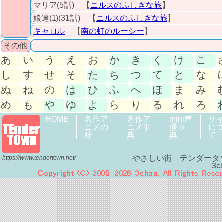
マリア(5話) 【
ニルスのふしぎな旅
】
娘達(1)(31話) 【
ニルスのふしぎな旅
】
キャロル
【
南の虹のルーシー
】
その他
あ
い
う
え
お
か
き
く
け
こ
し
す
せ
そ
た
ち
つ
て
と
な
ぬ
ね
の
は
ひ
ふ
へ
ほ
ま
み
め
も
や
ゆ
よ
ら
り
る
れ
ろ
HOME
名作ア
名作ア
mini声
サ
ニメの
ニメ事
優事
に
杜
典
典
て
やさしい街 テンダータ
https://www.tendertown.net/
3c