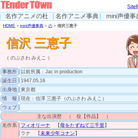
Site
名作アニメの杜
名作アニメ事典
mini声優事
HOME
>
mini声優事典
>
の
>
信沢三恵子
信沢 三恵子
（ のぶさわ みえこ ）
事務所
以前所属：Jac in production
誕生日
1947.05.16
出身地
東京都
情 報
現在：信澤 三惠子（のぶさわ みえこ）
ウェブ
主な出演歴 （ 役【作品】 ）
名作系
フィオリーナ
【
母をたずねて三千里
】
ラナ 【
未来少年コナン
】