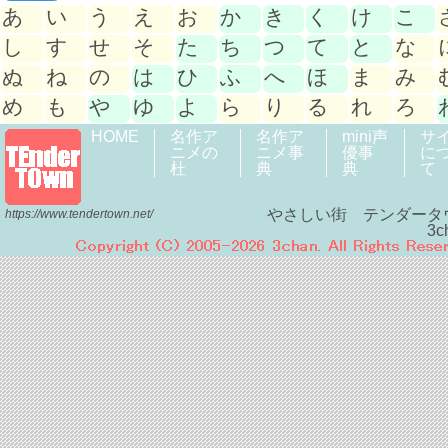
あ
い
う
え
お
か
き
く
け
こ
し
す
せ
そ
た
ち
つ
て
と
な
ぬ
ね
の
は
ひ
ふ
へ
ほ
ま
み
め
も
や
ゆ
よ
ら
り
る
れ
ろ
HOME
名作ア
名作ア
mini声
サ
ニメの
ニメ事
優事
に
杜
典
典
て
やさしい街 テンダータ
https://www.tendertown.net/
3c