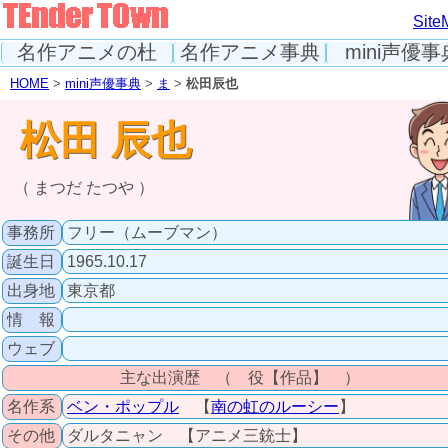
Site
名作アニメの杜
名作アニメ事典
mini声優事
HOME
>
mini声優事典
>
ま
>
松田辰也
松田 辰也
（ まつだ たつや ）
事務所
フリー（ムーブマン）
誕生日
1965.10.17
出身地
東京都
情 報
ウェブ
主な出演歴 （ 役【作品】 ）
名作系
ベン・ポップル
【
南の虹のルーシー
】
その他
ダルタニャン 【アニメ三銃士】