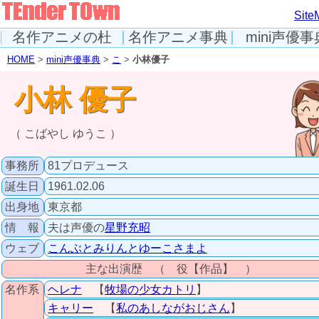
Site
名作アニメの杜
名作アニメ事典
mini声優事
HOME
>
mini声優事典
>
こ
>
小林優子
小林 優子
（ こばやし ゆうこ ）
事務所
81プロデュース
誕生日
1961.02.06
出身地
東京都
情 報
夫は声優の
星野充昭
ウェブ
こんぶとみりんとゆーこさまよ
主な出演歴 （ 役【作品】 ）
名作系
ヘレナ
【
牧場の少女カトリ
】
キャリー
【
私のあしながおじさん
】