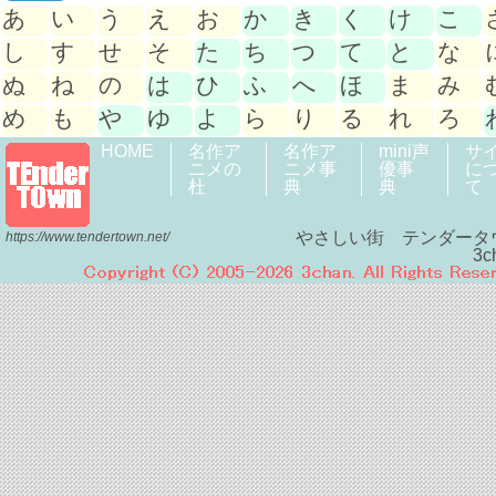
あ
い
う
え
お
か
き
く
け
こ
し
す
せ
そ
た
ち
つ
て
と
な
ぬ
ね
の
は
ひ
ふ
へ
ほ
ま
み
め
も
や
ゆ
よ
ら
り
る
れ
ろ
HOME
名作ア
名作ア
mini声
サ
ニメの
ニメ事
優事
に
杜
典
典
て
やさしい街 テンダータ
https://www.tendertown.net/
3c