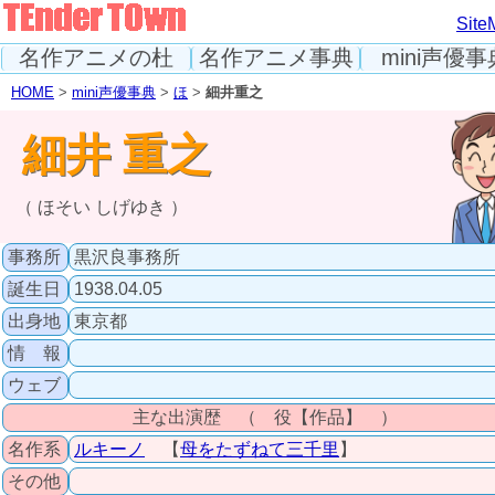
Site
名作アニメの杜
名作アニメ事典
mini声優事
HOME
>
mini声優事典
>
ほ
>
細井重之
細井 重之
（ ほそい しげゆき ）
事務所
黒沢良事務所
誕生日
1938.04.05
出身地
東京都
情 報
ウェブ
主な出演歴 （ 役【作品】 ）
名作系
ルキーノ
【
母をたずねて三千里
】
その他