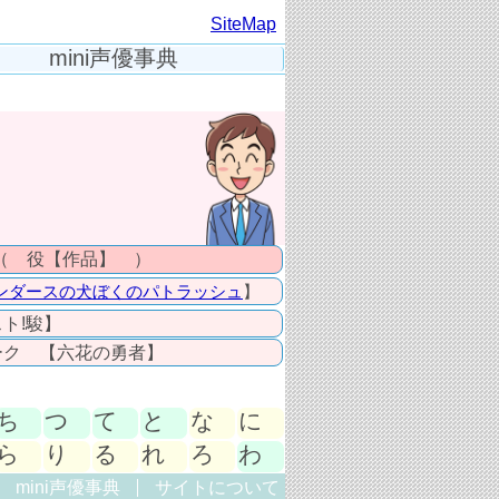
SiteMap
mini声優事典
（ 役【作品】 ）
ンダースの犬ぼくのパトラッシュ
】
ト!駿】
ーク 【六花の勇者】
ち
つ
て
と
な
に
ら
り
る
れ
ろ
わ
mini声優事典
サイトについて