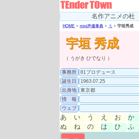
名作アニメの杜
HOME
>
mini声優事典
>
う
>
宇垣秀成
宇垣 秀成
（ うがき ひでなり ）
事務所
81プロデュース
誕生日
1963.07.25
出身地
東京都
情 報
ウェブ
あ
い
う
え
お
か
ぬ
ね
の
は
ひ
ふ