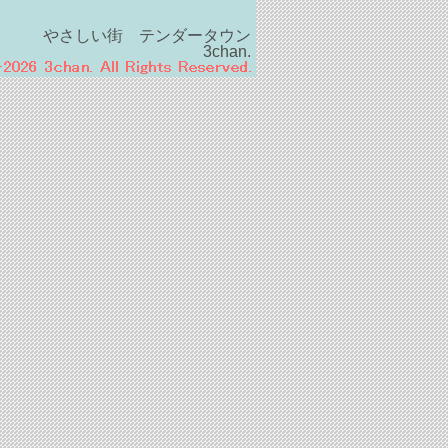
やさしい街 テンダータウン
3chan.