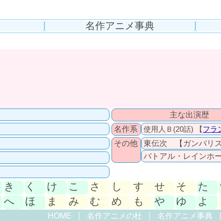
名作アニメ事典
主な出演歴 
名作系
使用人Ｂ(20話) 【
フラ
その他
東伝次 【ガンバリス
バトアル・レインホ
き
く
け
こ
さ
し
す
せ
そ
た
へ
ほ
ま
み
む
め
も
や
ゆ
よ
HOME
名作アニメの杜
名作アニメ事典