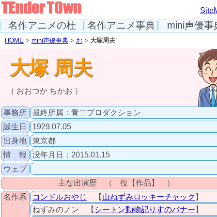
Site
名作アニメの杜
名作アニメ事典
mini声優事
HOME
>
mini声優事典
>
お
>
大塚周夫
大塚 周夫
（ おおつか ちかお ）
事務所
最終所属：青二プロダクション
誕生日
1929.07.05
出身地
東京都
情 報
没年月日：2015.01.15
ウェブ
主な出演歴 （ 役【作品】 ）
名作系
コンドルおやじ
【
山ねずみロッキーチャック
】
ねずみのノン 【
シートン動物記りすのバナー
】