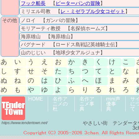
フック船長
【
ピーターパンの冒険
】
ミリエル司教 【
レ・ミゼラブル少女コゼット
】
その他
ノロイ 【ガンバの冒険】
モリアーティ教授 【名探偵ホームズ】
海原雄山 【海原雄山】
バグナード 【ロードス島戦記英雄騎士伝】
山のじじい 【地球少女アルジュナ】
あ
い
う
え
お
か
き
く
け
こ
し
す
せ
そ
た
ち
つ
て
と
な
ぬ
ね
の
は
ひ
ふ
へ
ほ
ま
み
め
も
や
ゆ
よ
ら
り
る
れ
ろ
HOME
名作ア
名作ア
mini声
サ
ニメの
ニメ事
優事
に
杜
典
典
て
やさしい街 テンダータ
https://www.tendertown.net/
3c